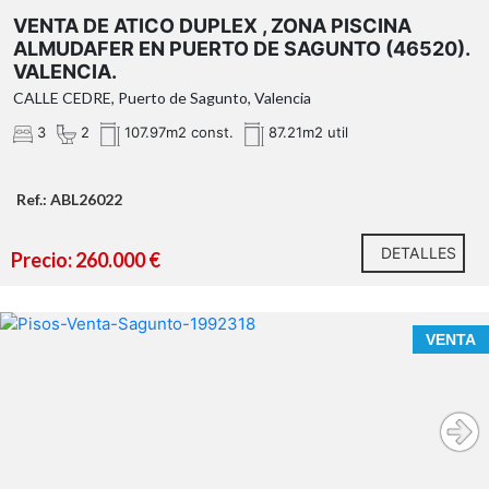
VENTA DE ATICO DUPLEX , ZONA PISCINA
ALMUDAFER EN PUERTO DE SAGUNTO (46520).
VALENCIA.
CALLE CEDRE, Puerto de Sagunto, Valencia
3
2
107.97m2 const.
87.21m2 util
Ref.: ABL26022
DETALLES
Precio: 260.000 €
VENTA
vivienda y local comercial
dispone de 1 habitación, 1 aseo, salon