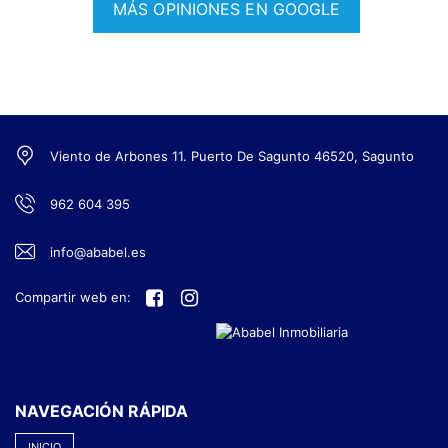
MÁS OPINIONES EN GOOGLE
Este inmueble se vende en cuerpo cierto y las medidas
expuestas en el anuncio son aproximadas.
Agencia Registrada con el N.º 1844 en el Registro
Obligatorio de Agentes Inmobiliarios de la Comunidad
Valenciana. Puede consultar en la web de la GVA.
Viento de Arbones 11. Puerto De Sagunto 46520, Sagunto
CONTACTO
info@ababel.es
962 604 395
www.residencialatics.com
info@ababel.es
Compartir web en:
NAVEGACIÓN RÁPIDA
INICIO