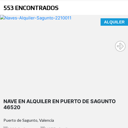
553 ENCONTRADOS
Nave industrial en alquiler en Puerto de Sagunto
ALQUILER
206,30 m² construidos
197,70 m²
útiles
patio privado de
NAVE EN ALQUILER EN PUERTO DE SAGUNTO
63 m² útiles
46520
Puerto de Sagunto, Valencia