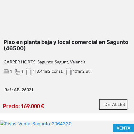
comedor, cocina office y trastero en la terraza
local comercial
zona de tienda, oficina,
aseo y cuarto trastero (habitación)
Piso en planta baja y local comercial en Sagunto
Ubicación excelente
l
(46500)
CARRER HORTS, Sagunto-Sagunt, Valencia
1
1
113.44m2 const.
101m2 util
Visite el reportaje fotográfico, el tour virtual, el vídeo
y los planos disponibles*
Ref.: ABL26021
honorarios de la
agencia que ascienden al 3% del precio final del
DETALLES
Precio: 169.000 €
inmueble, (con un mínimo de 3.000EUR),
VENTA