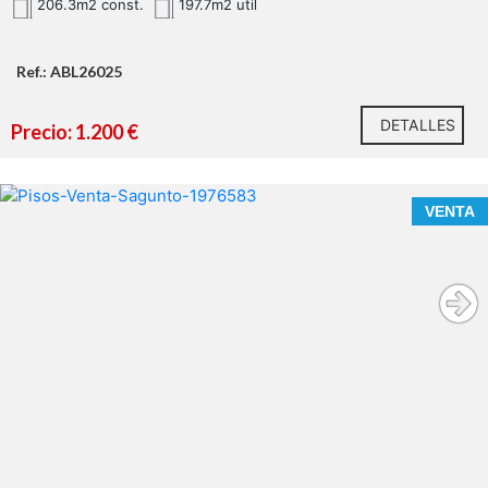
206.3m2 const.
197.7m2 util
Ref.: ABL26025
DETALLES
Precio: 1.200 €
VENTA
Visite el reportaje fotográfico, el tour virtual, el vídeo
y los planos disponibles
Información legal