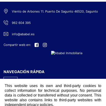
Viento de Arbones 11. Puerto De Sagunto 46520, Sagunto
962 604 395
info@ababel.es
Compartir web en:
NAVEGACIÓN RÁPIDA
INICIO
This website uses its own and third-party cookies to
CONTACTO
collect information for technical purposes. No personal
data is collected or transferred without your consent. This
AVISO LEGAL
website also contains links to third-party websites with
independent privacy policies.
POLÍTICA DE COOKIES