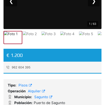
❮
❯
1 / 63
€ 1.200
962 604 395
Referencia:
ABL25011
Tipo:
Pisos
Operación
Alquiler
Municipio:
Sagunto
Población:
Puerto de Sagunto