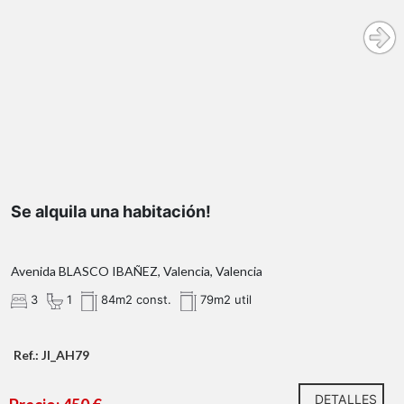
habitacion disponible
Habitación mediana
450 €/mes
(disponible)
Para la entrada será necesario abonar tres
Se alquila una habitación!
mensualidades:
1 mensualidad + IVA en concepto de honorarios de
Avenida BLASCO IBAÑEZ, Valencia, Valencia
gestión inmobiliaria.
3
1
84m2 const.
79m2 util
1 mes de fianza.
Ref.: JI_AH79
DETALLES