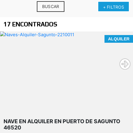
BUSCAR
+ FILTROS
17 ENCONTRADOS
Nave industrial en alquiler en Puerto de Sagunto
ALQUILER
206,30 m² construidos
197,70 m²
útiles
patio privado de
NAVE EN ALQUILER EN PUERTO DE SAGUNTO
63 m² útiles
46520