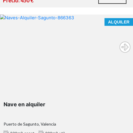
Precio: 450 €
Salón-comedor.
Cocina totalmente equipada.
ALQUILER
Baño completo.
Vivienda amueblada y lista para entrar a vivir.
Ambiente tranquilo y respetuoso, ideal para el
estudio.
Alquiler de temporada para estudiantes.
Una persona por habitación.
Imprescindible acreditar matrícula o motivo de
estancia temporal.
Nave en alquiler
No se admiten fiestas.
Se busca un ambiente de convivencia tranquilo y
responsable.
Puerto de Sagunto, Valencia