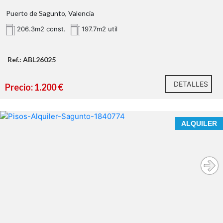
Puerto de Sagunto, Valencia
206.3m2 const.
197.7m2 util
Ref.: ABL26025
DETALLES
Precio: 1.200 €
SE ALQUILA PISO TEMPORAL DE OBRA NUEVA DESDE
ALQUILER
SEPTIEMBRE 2026 HASTA JUNIO 2027. PUERTO
SAGUNTO (46520) VALENCIA
Visite el reportaje fotográfico, el tour virtual, el vídeo
y los planos disponibles
Información legal