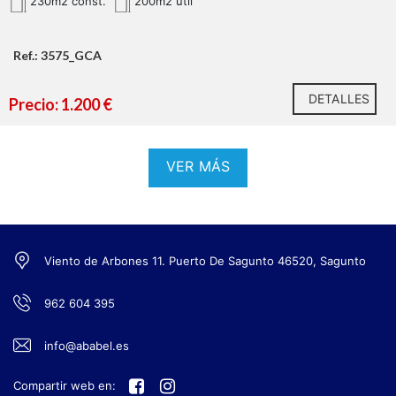
230m2 const.
200m2 util
200 m² útiles
Ubicación estratégica en polígono industrial
Contacta con JILALI Inmobiliaria
Espacio versátil y funcional
Ref.: 3575_GCA
Fácil acceso para vehículos industriales
DETALLES
Precio: 1.200 €
VER MÁS
Viento de Arbones 11. Puerto De Sagunto 46520, Sagunto
962 604 395
info@ababel.es
Compartir web en: