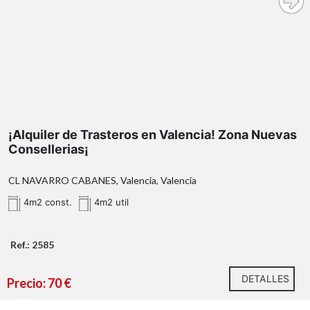
¡Alquiler de Trasteros en Valencia! Zona Nuevas
Consellerias¡
CL NAVARRO CABANES, Valencia, Valencia
4m2 const.
4m2 util
Ref.: 2585
** Superficie catastral.
2585
DETALLES
96
Precio: 70 €
110 17 50