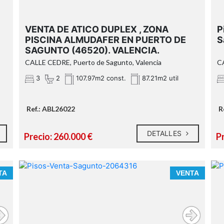
VENTA DE ATICO DUPLEX , ZONA
P
PISCINA ALMUDAFER EN PUERTO DE
S
SAGUNTO (46520). VALENCIA.
CALLE CEDRE, Puerto de Sagunto, Valencia
C
o
3
2
107.97m2 const.
87.21m2 util
Ref.: ABL26022
R
DETALLES
Precio: 260.000 €
P
TA
VENTA