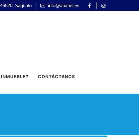
 46520, Sagunto
info@ababel.es
 INMUEBLE?
CONTÁCTANOS