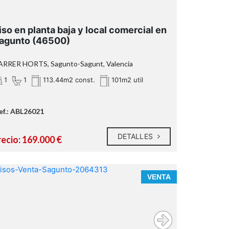
iso en planta baja y local comercial en
local comercial
zona de
agunto (46500)
tienda, oficina, aseo y cuarto trastero
(habitación)
ARRER HORTS, Sagunto-Sagunt, Valencia
1
1
113.44m2 const.
101m2 util
Ubicación excelente
l
ef.: ABL26021
DETALLES
recio: 169.000 €
Visite el reportaje fotográfico, el tour
virtual, el vídeo y los planos
disponibles*
VENTA
honorarios de la agencia que ascienden al
3% del precio final del inmueble, (con un
mínimo de 3.000EUR),