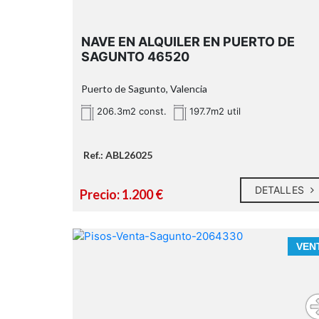
206,30 m² construidos
197,70 m² útiles
NAVE EN ALQUILER EN PUERTO DE
SAGUNTO 46520
Puerto de Sagunto, Valencia
pati
privado de 63 m² útiles
206.3m2 const.
197.7m2 util
Ref.: ABL26025
DETALLES
Precio: 1.200 €
VEN