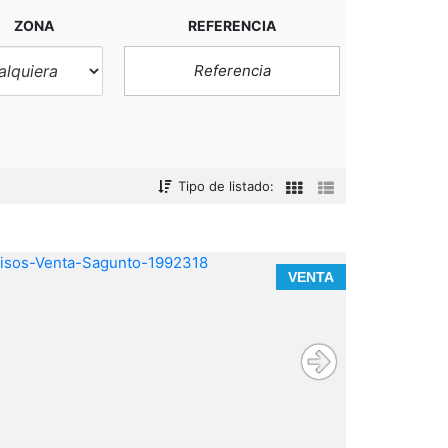
ZONA
REFERENCIA
Tipo de listado:
VENTA
vivienda y
local comercial
dispone de 1 habitación, 1 aseo,
salon comedor, cocina office y trastero en la
terraza