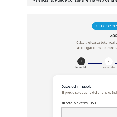
Valenciana. Puede consultar en la web de la 
✦ LEY 10/20
Gas
Calcula el coste total rea
las obligaciones de transp
1
2
Inmueble
Impuesto
Datos del inmueble
El precio se obtiene del anuncio. I
PRECIO DE VENTA (PVP)