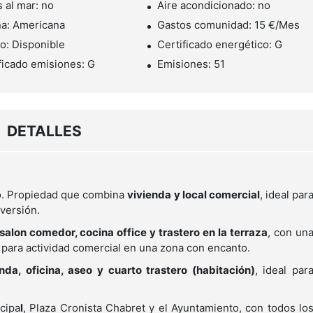
s al mar: no
Aire acondicionado: no
a: Americana
Gastos comunidad: 15 €/Mes
o: Disponible
Certificado energético: G
ficado emisiones: G
Emisiones: 51
DETALLES
o. Propiedad que combina
vivienda y local comercial
, ideal par
nversión.
 salon comedor, cocina office y trastero en la terraza
, con un
io para actividad comercial en una zona con encanto.
nda, oficina, aseo y cuarto trastero (habitación)
, ideal par
cipa
l
, Plaza Cronista Chabret y el Ayuntamiento, con todos lo