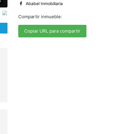
6
Ababel Inmobiliaria
Compartir inmueble:
Copiar URL para compartir