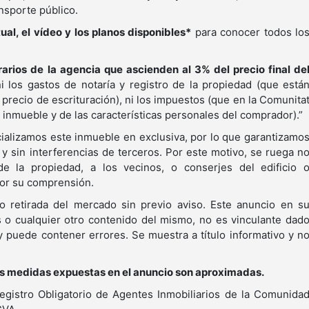
nsporte público.
rtual, el vídeo y los planos disponibles*
para conocer todos lo
arios de la agencia que ascienden al 3% del precio final de
i los gastos de notaría y registro de la propiedad (que está
precio de escrituración), ni los impuestos (que en la Comunita
 inmueble y de las características personales del comprador).”
ializamos este inmueble en exclusiva, por lo que garantizamo
lo y sin interferencias de terceros. Por este motivo, se ruega n
de la propiedad, a los vecinos, o conserjes del edificio 
 por su comprensión.
o retirada del mercado sin previo aviso. Este anuncio en s
s o cualquier otro contenido del mismo, no es vinculante dad
y puede contener errores. Se muestra a título informativo y n
as medidas expuestas en el anuncio son aproximadas.
egistro Obligatorio de Agentes Inmobiliarios de la Comunida