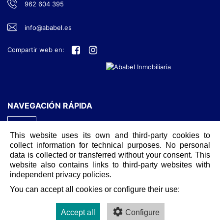
962 604 395
info@ababel.es
Compartir web en:
NAVEGACIÓN RÁPIDA
INICIO
This website uses its own and third-party cookies to
CONTACTO
collect information for technical purposes. No personal
data is collected or transferred without your consent. This
AVISO LEGAL
website also contains links to third-party websites with
independent privacy policies.
POLÍTICA DE COOKIES
You can accept all cookies or configure their use:
POLÍTICA DE PRIVACIDAD
Accept all
Configure
POLÍTICA DE PRIVACIDAD WEB-RRSS