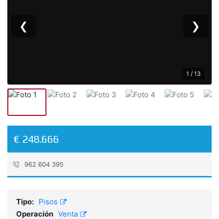
❮
❯
1 / 13
€ 248.666
962 604 395
Referencia:
ABL26VPPA2A19
Tipo:
Pisos
Operación
Venta