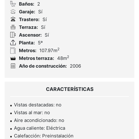
Baños:
2
Garaje:
Sí
Trastero:
Sí
Terraza:
Sí
Ascensor:
Sí
Planta:
5º
2
Metros:
107.97m
2
Metros terraza:
48m
Año de construcción:
2006
CARACTERÍSTICAS
Vistas destacadas: no
Vistas al mar: no
Aire acondicionado: no
Agua caliente: Eléctrica
Calefacción: Preinstalación