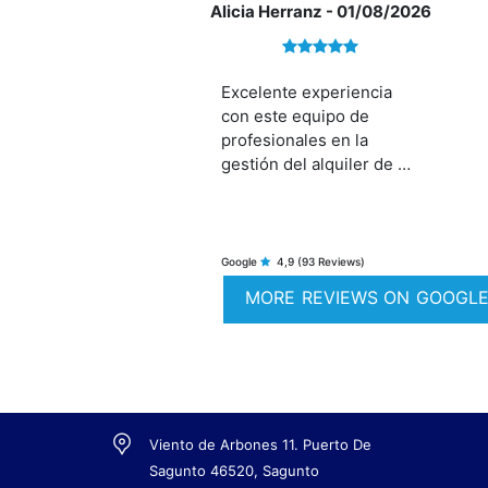
Alicia Herranz
- 01/08/2026
Excelente experiencia
con este equipo de
profesionales en la
gestión del alquiler de mi
vivienda. Miriam muy
atenta, Carmen es una
profesional de 10 y Candi
sencillamente, el mejor!!
Google
4,9
(93 Reviews)
Un equipo brillante que
MORE REVIEWS ON GOOGL
marca la diferencia!
¡Gracias por todo!
Viento de Arbones 11. Puerto De
Sagunto 46520, Sagunto