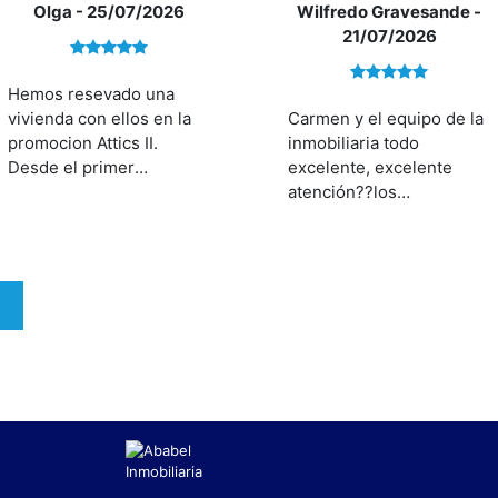
Olga
- 25/07/2026
Wilfredo Gravesande
-
21/07/2026
Hemos resevado una
vivienda con ellos en la
Carmen y el equipo de la
promocion Attics II.
inmobiliaria todo
Desde el primer
excelente, excelente
momento Cándido nos lo
atención??los
explicó todo super bien y
recomiendo al 1000%
estamos contentísimos
que haberles encontrado,
transmiten seguridad y
E
sabiduría en todo su
ámbito. Si estais
buscando vivienda no
dudeis en contactar con
ellos!!