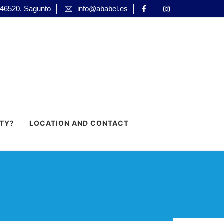
 46520, Sagunto
info@ababel.es
RTY?
LOCATION AND CONTACT